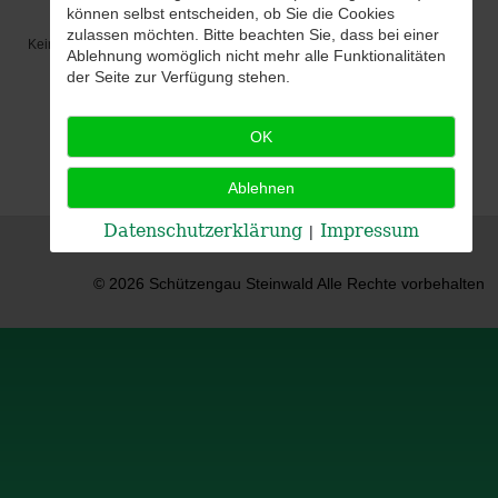
können selbst entscheiden, ob Sie die Cookies
zulassen möchten. Bitte beachten Sie, dass bei einer
Keine Termine
Ablehnung womöglich nicht mehr alle Funktionalitäten
der Seite zur Verfügung stehen.
OK
Ablehnen
Datenschutzerklärung
Impressum
|
© 2026 Schützengau Steinwald Alle Rechte vorbehalten