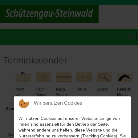
Terminkalender
Nach
Nach
Nach
Heute
Suche
Gehe zu
Jahr
Monat
Woche
Monat
Wir benutzen Cookies
Events für
Wir nutzen Cookies auf unserer Website. Einige von
Donnerstag, 28. September 2023
ihnen sind essenziell für den Betrieb der Seite,
während andere uns helfen, diese Website und die
Keine Termine
Nutzererfahrung zu verbessern (Tracking Cookies). Sie