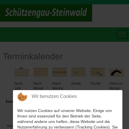
Terminkalender
Nach
Nach
Nach
Heute
Suche
Gehe zu
Jahr
Monat
Woche
Monat
Wir benutzen Cookies
Events für
Wir nutzen Cookies auf unserer Website. Einige von
Mittwoch, 06. September 2023
ihnen sind essenziell für den Betrieb der Seite,
während andere uns helfen, diese Website und die
Keine Termine
Nutzererfahrung zu verbessern (Tracking Cookies). Sie