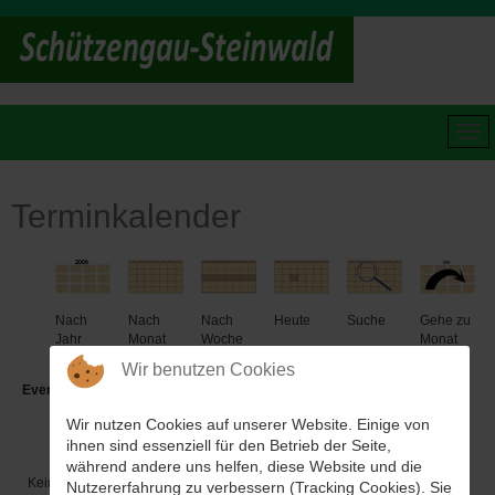
Terminkalender
Nach
Nach
Nach
Heute
Suche
Gehe zu
Jahr
Monat
Woche
Monat
Wir benutzen Cookies
Events für
Wir nutzen Cookies auf unserer Website. Einige von
Mittwoch, 18. Juni 2025
ihnen sind essenziell für den Betrieb der Seite,
während andere uns helfen, diese Website und die
Keine Termine
Nutzererfahrung zu verbessern (Tracking Cookies). Sie